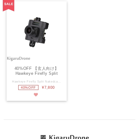
40%OFF 【玄人向け】
Hawkeye Firefly Split
Nakedcam V4.0 4K Anti-
Hawkeye Firefly Split Nakedcam V4.0 4K Anti-shake FPV Action Camera MakerFire商品ページ： https://shop.makerfire.com/collections/new-arrival/products/hawkeye-firefly-split-nakedcam-v4-0-4k-anti-shake-fpv-action-camera Specification: Model:Hawkeye 4K NakedCam V4.0 Sensor:SONY 12MP Field of View:FOV 170 Video Resolution:4K 50/30FPS,2.5K 4:3 50/30FPS, 2.5K 16:9 50FPS, 1080P 50/30FPS Video with gyro data:4K 30FPS,2.5K 4:3 50/30FPS, 2.5K 16:9 50FPS, 1080P 50/30FPS video format :mp4/H.265 TV out:PAL/NTSC,latency 0.04 sec USB port:Type C SD Card:8-64G(U1 or above） Power supply:DC 5-23V Main board hole:43×45mm Weight:26.8g Current:MAX 300mA@5V Package Included: 1x Camera 1x Key board 1x FPC Cable 1x19 to 28mm Extension module 1x SD Card protect module 2x Power cable 1x Screws (3mm & 5mm) 1x Lens hood 1x Manual
shake FPV Action
¥7,800
40%OFF
Camera