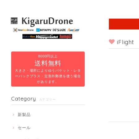
iFlight
8000円以上
送料無料
大きさ・場所によりゆうパケット・レタ
ーパックプラス・定形外郵便を使う場合
があります。
Category
カテゴリー
新製品
セール