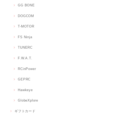
GG BONE
DOGCOM
T-MOTOR
FS Ninja
TUNERC
F.W.A.T.
RCinPower
GEPRC
Hawkeye
GlobeXplore
ギフトカード