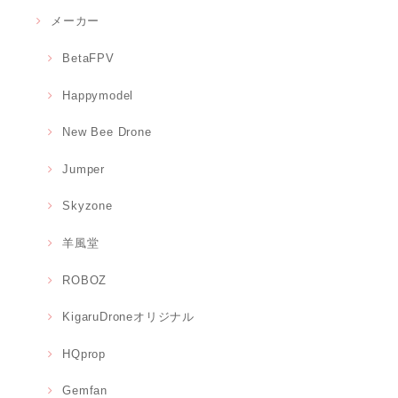
メーカー
BetaFPV
Happymodel
New Bee Drone
Jumper
Skyzone
羊風堂
ROBOZ
KigaruDroneオリジナル
HQprop
Gemfan