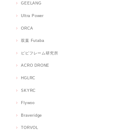
GEELANG
Ultra Power
ORCA
双葉 Futaba
ピピフレーム研究所
ACRO DRONE
HGLRC
SKYRC
Flywoo
Braveridge
TORVOL