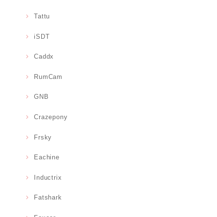
Tattu
iSDT
Caddx
RumCam
GNB
Crazepony
Frsky
Eachine
Inductrix
Fatshark