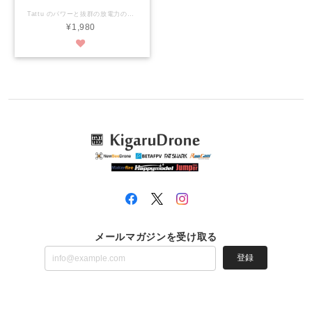
3S Lipo Battery with
Tattu のパワーと抜群の放電力のLipoバッテリー 対応：Beta85X/Beta85XHD/HX100/HX115/CineBee/TurboBee/ARFun Pro 95 等 3S対応のマイクロドローン 軽量ロングタイプ XT30コネクターを採用 Size: 58*31*16mm 重さ: 59g Item Name: 650mAh 11.1V 75C 3S Lipo Battery Nominal Capacity: 650mAh Discharge Rate(C): 75C Nominal Voltage: 11.1V Weight: 59g 注意 過充電・過放電しますのでご注意下さい。充電中は放置しないようにしてください。 高温状態に置かないでください。 火の中に投じないでください。
XT30コネクター
¥1,980
メールマガジンを受け取る
登録