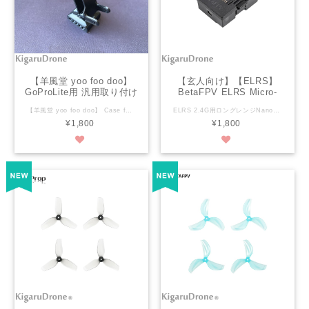
【羊風堂 yoo foo doo】
【玄人向け】【ELRS】
GoProLite用 汎用取り付け
BetaFPV ELRS Micro-
台座 + カメラマウント
Nano Module Adapter
【羊風堂 yoo foo doo】 Case for GoPro Lite Camera（剥きプロ）用 カメラマウント KigaruS「Case for GoPro Lite Camera（剥きプロ）用カメラマウント」をトッププレートがあるドローンに取り付けるための変換台座です。 色んなところに結束バンドで固定して使用出来ます。 写真パーツ、台座とマウントの2個セットです。ネジは付属していません。 3Dプリンタ(TPU)による出力品です。 カメラマウント以外の物は含みません。 ※3Dプリント出力性向上・機能向上のため予告なく形状が変更になることがあります。
ELRS 2.4G用ロングレンジNano用モジュールアダプター 【ELRS】BetaFPV ELRS Nano TX Module用 ※この製品は日本語マニュアルもなくかなり設定が難しいので【玄人向け】とさせていただきます。BetaFPVサイトで理解できる方のみご購入下さい。 【玄人向け】マニュアルはありませんので下記URLをご参照に設定してください。 https://betafpv.com/collections/tx/products/micro-nano-module-adapter?variant=39451473969286 【ExpresLRS Radio Link】 https://support.betafpv.com/hc/en-us/sections/4402604654873-ExpresLRS-Radio-Link Specification Item: Micro-Nano Module Adapter / Micro-Nano Module PCBA Size: 65*48*28mm (JR module size） Weight: 24.80g Input: JR module bay (Micro module bay) Output: Nano module bay (Lite module bay) Supported radio transmitter: Frsky X9D/X9D Plus/X12S/X10/X10S/X7/X7S, Flysky TH9X, Turnigy 9XR/9XR PRO, FUTABA 16IZ, Jumper T16/T18/T18 Pro, Radiomaster TX16S/TX18S, TBS Mambo Supported TX Module: BETAFPV Nano TX Module, TBS Crossfire Nano TX、Frsky XJT Lite/R9M Lite/R9M Lite Pro. Package 1 * Micro-Nano Module Adapter 1 * Converter cable
KigaruSP (V1 / V2 /
¥1,800
¥1,800
SMO4K)