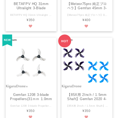
BETAFPV HQ 31mm
【Meteor75pro 純正プロ
Ultralight 3-Blade
ペラ】Gemfan 45mm 3-
Propellers (1.0mm
Blade Propellers (1.5mm
BETAFPV HQ 31mm Ultralight 3-Blade Propellers (1.0mm Shaft) 4色 色 クリアグレー / クリアピンク / クリアブルー / クリア からお選び下さい。 仕様 商品: HQ 31mm 超軽量 3 ブレード プロペラ (1.0mm シャフト) 色: 透明/グレー/シアン/ピンク 重量: 0.67g/セット ブレード: 3 材質: ポリカーボネート プロペラ ディスク直径: 31mm シャフト穴: 1.0mm 下の写真は、HQ 31mm 超軽量 3 ブレード プロペラ (1.0mm シャフト) です。 セット内容： HQ 31mm 超軽量 3 ブレード プロペラ 各2ｘCW 2ｘCCW
【Meteor75pro 純正プロペラ】Gemfan 45mm 2-Blade&3-Blade Propellers (1.5mm Shaft ) 1セット メーカーHP https://betafpv.com/collections/propellers/products/gemfan-45mm-2-blade-3-blade-propellers-1-5mm-shaft-4pcs Specification Material: PC Weight: 1.69g/set (3-Blade), 1.30g/set (2-Blade) Blades: 2-Blade/3-Blade Pitch: 1.5 inch Propeller Diameter: 45mm Shaft: 1.5mm Recommend Frame: Meteor75 Pro Brushless Whoop Frame Recommended Motor: BETAFPV 1102 Brushless Motors Color: Clear Grey, Clear Blue, Pink (2-Blade)/Clear Grey, Cleary Blue, Black, White (3-Blade) PACKAGE 2 * CW Gemfan 45mm Propellers (1.5mm Shaft) 3-Blade 2 * CCW Gemfan 45mm Propellers (1.5mm Shaft) 3-Blade
Shaft) 4色
Shaft ) 1セット
¥350
¥400
Gemfan 1208 3-blade
【85X用 2Inch / 1.5mm
Propellers(31ｍｍ 1.0mm
Shaft】Gemfan 2020 4-
Shaft) 3色
Blade Propellers 1.5mm
Gemfan 1208 3-blade Propellers(31ｍｍ 1.0mm Shaft) 3色 色 クリアグレー / クリアブルー / クリア からお選び下さい。 Specification Item: Gemfan 1208 3-blade Propellers(1.0mm Shaft) Materials: PC Propeller Diameter: 31mm Pitch: 0.8 inch Weight: 0.81g/set Mount: 1mm Colors: Transparent Grey, Transparent Blue, Transparent Diagram The below picture is the diagram for Gemfan 1208 3-blade Propellers(1.0mm Shaft). Package 4PCS * Gemfan 31mm 3-Blade Propellers 4枚
【85X用 2Inch / 1.5mm Shaft】Gemfan 2020 4-Blade Propellers 1.5mm Shaft ※ネジセット無し 仕様： 85X用 2inch 1.5mm Shaftブラシレスモーター用 数量：CW 2個 CCW2個 穴の直径：1.5ミリメートル Specification Item: Gemfan 2020 4-Blade Propellers Color: Blue/Obsidian Black Weight: 0.93g Blades: 4 Material: PC Prop Disk Diameter: 50.3mm Center Thickness: 4.5mm Shaft Hole: 1.5mm Recommended Motor: 1103 8000KV Brushless Motor/1103-1105 series motor PACKAGE 2 * Gemfan 2020 4-Blade Propellers CW 2 * Gemfan 2020 4-Blade Propellers CCW
Shaft
¥350
¥350