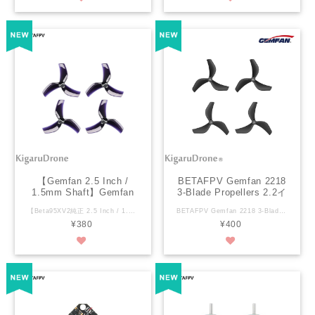
【Gemfan 2.5 Inch /
BETAFPV Gemfan 2218
1.5mm Shaft】Gemfan
3-Blade Propellers 2.2イ
D63 3-Blade Propellers
ンチ(1.5mm Shaft) ブラ
【Beta95XV2純正 2.5 Inch / 1.5mm Shaft】Gemfan D63 3-Blade Propellers 1.5mm Shaft Black / Glayをお選び下さい。 仕様： Gemfan 2.5inch 1.5mm Shaftブラシレスモーター用 数量：CW 2個 CCW2個 穴の直径：1.5ミリメートル SPECIFICATION Item: D63 3-Blade Propellers Blades: 3 Material: PC Prop Disk Diameter: 63.5mm Center Thickness: 4.9mm Shaft Hole: 1.5mm Weight: 1.4g Recommended Motor: 1106 4500KV Brushless motor/1105-1108 series motor Color: Obsidian Black PACKAGE 2 * D63 3-Blade Propellers CW 2 * D63 3-Blade Propellers CCW
BETAFPV Gemfan 2218 3-Blade Propellers 2.2インチ(1.5mm Shaft) ブラック ※2.2インチですので85サイズのフレームには適合しません。 Specification Item: Gemfan 2218 3-Blade Propellers (1.5mm Shaft) Color: Black/Transparent Grey Weight: 2.32g/set Blades: 3 Materials: Polycarbonate Prop Disk Diameter: 55.9mm Shaft Hole: 1.5mm セット内容： Gemfan 2218 3-Blade Propellers 各2ｘCW 2ｘCCW
1.5mm Shaft Black /
ック
¥380
¥400
Glay