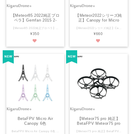
【Meteor85 2022純正プロ
【Meteor2022シリーズ純
ペラ】Gemfan 2015 2-
正】Canopy for Micro
Blade Propellers （2イン
Camera 2022 キャノピー
【Meteor85 2022純正プロペラ】Gemfan 2015 2-Blade Propellers （2インチ/1.5mm Shaft） 1セット メーカーHP https://betafpv.com/collections/propellers/products/gemfan-2015-2-blade-propellers-4pcs-1-5mm-shaft Specification Material: PC Weight: 0.5g/pc Blades: 2 Pitch: 1.5 inch Propeller Diameter: 2"/50.8mm Shaft: 1.5mm Recommended Motor: BETAFPV 1103 Brushless Motors, 1105 and up Color: Clear Blue or Clear Gray PACKAGE 2 * CW Gemfan 2015 2-Blade Propellers 4PCS (1.5mm Shaft) Clear blue or grey 2 * CCW Gemfan 2015 2-Blade Propellers 4PCS (1.5mm Shaft) Clear blue or grey
【Meteor2022シリーズ純正】Canopy for Micro Camera 2022 キャノピー 詳細ホームページ https://betafpv.com/collections/camera-vtx/products/canopy-for-micro-camera-2022 Specification Item: Micro Canopy 2022 Material: PP Tilt: 20°/30° Weight: 1.60g (with camera mount) / 1.93g (with decorations) Color: Black/White/Blue/Orange/Pink/Cyan Adapted VTX: M03 25-350mW 5.8G VTX Adapted FPV Camera: C02 (20°), C03 (20°/30°) Adapted Frame: Meteor65/Meteor65 Pro/Meteor75/Meteor85/Beta65S, or other brands 1S whoop drones. Package 1 * Micro Canopy 2022 (Black/White/Blue/Orange/Pink/Cyan) 1 * 20° Lens Camera Mount for C02 1 * 20° Lens Camera Mount for C03 1 * 30° Lens Camera Mount for C03 3 * Decorative Parts 4 * M1.4*3 Screws 4 * M1.4*4 Screws
チ/1.5mm Shaft） 1セッ
¥350
¥660
ト
BetaFPV Micro Air
【Meteor75 pro 純正】
Canopy 6色
BetaFPV Meteor75 pro
Micro Brushless Whoop
BetaFPV Micro Air Canopy 6色 Color: Black, White, クリア, クリアブルー, クリアパープル, クリアグリーン 詳細ホームページ https://betafpv.com/collections/new-arrivals/products/micro-air-canopy 仕様 アイテム: マイクロエアキャノピー 材質：PP チルト: 25°~50° (調整可能) 重量：0.74g（カメラ固定ネジ1本含む） HD デジタル VTX またはアナログ VTX を備えた超軽量フープ ドローンの構築または強化に最適なオプションです。 この中空のデザインは設置スペースを再形成し、さまざまなマイクロおよびナノのアナログおよび HD デジタル カメラに対応します。 したがって、Micro Air Canopy は、C03 カメラ、C02 カメラ、Avatar HD Lite カメラ、ANT Lite カメラ、および 9 ～ 10mm のレンズ直径を持つその他のカメラを完全にサポートします。 対応パーツ カメラ: C03 カメラ、C02 カメラ、Avatar HD Lite カメラ、ANT Lite カメラ、およびレンズ直径 9 ～ 10mm のその他のカメラ フレーム: Meteor65 エア ブラシレス フープ フレーム、Meteor65、Meteor65 Pro、Meteor75、Meteor75 Pro、Meteor85、Beta65S 注: マイクロ エア キャノピーは M03 VTX の取り付けをサポートしておらず、そのための固定マウントはありません。 Specification Item: Micro Air Canopy Material: PP Tilt: 25°~50° (Adjustable) Weight: 0.74g (Including one Camera Fixed Screw) Color: Black, White, Transparent White, Transparent Blue, Transparent Purple, Transparent Green Package 1 ｘ Micro Air Canopy 2 ｘM1.4×5 Screws 5 ｘ M1.4×4 Screws
【Meteor75 pro 純正】BetaFPV Meteor75 pro Micro Brushless Whoop Frame ブラック / ブルー Meteor75pro ブラシレスフレーム Meteor75pro 1～2セル用ブラシレス専用フレーム！ BetaFPV商品ページ https://betafpv.com/collections/brushless-frame/products/meteor75-pro-brushless-whoop-frame Specification Item: Meteor75 Pro Brushless Whoop Frame Material: PP Wheelbase: 80.8mm Weight: 7.73g Color: Black/Blue/Cyan/Yellow/Orange/White/Red Motor mounting hole: 3-M1.4-φ6.6mm, 1102, 0802SE Brushless Motors FC mounting hole: 26*26mm, F4 1S 5A FC Package 1 * Meteor75 Pro Brushless Whoop Frame
Frame ブラック / ブルー