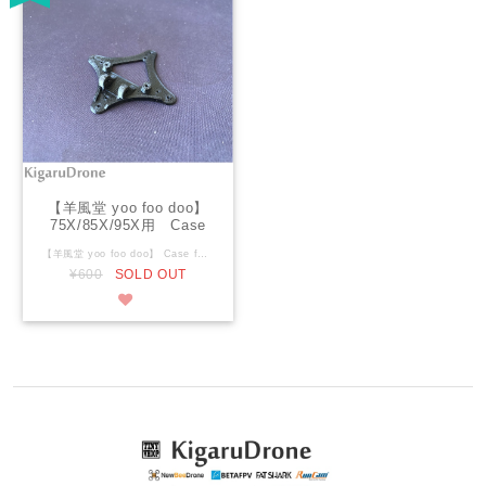
【羊風堂 yoo foo doo】
75X/85X/95X用 Case
for GoPro Lite
【羊風堂 yoo foo doo】 Case for GoPro Lite Camera（剥きプロ）用 カメラマウント 台座のみ BETA 85X/95X GoPRO Lite用 台座のみ BetaFPV純正マウントボードは硬い素材ですぐ割れるので割れ難いTPU素材で作りました。 台座がBetaFPV純正は硬質のためマウントネジ止め部分が割れるので改良しました。 フレームとのねじ止めについては、FC固定穴とBETA75x-95xフレーム穴の両方に対応しています。 写真パーツ、台座とマウントの2個セットです。ネジは付属していません。 3Dプリンタ(TPU)による出力品です。 カメラマウント以外の物は含みません。 ※3Dプリント出力性向上・機能向上のため予告なく形状が変更になることがあります。
Camera（剥きプロ）用
¥600
SOLD OUT
カメラマウント 台座のみ