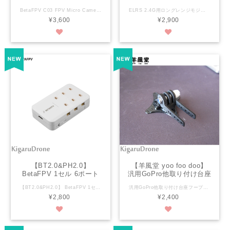
NTFC4:3
Receiver ELRS2.4G
BetaFPV C03 FPV Micro Camera 1200TVL NTFC4:3 Bullet Points Made of high-quality ABS material and covered by BETAFPV Micro Canopy, the C03 FPV Micro Camera is durable enough for use. Miniature, and lightweight design, weighing only 1.52g. Completely match with M03 5.8G VTX on micro whoop drone. 1200TVL resolution and 1/3" CMOS sensor ensure a high-quality and clear image Global WDR camera, 4:3 aspect ratio, shoot clear dynamic image even in low light condition 2.1mm lens, FOV 160° beyond the wide angle for recording more wide and beautiful scenes. Specification Item: C03 FPV Micro Camera Image Sensor: 1/3" CMOS Sensor Horizontal: 1200TVL with Global WDR Signal System: NTSC (4:3) Lens : 2.1mm(M7) FOV 160° S/N Ratio: >50db Electronic Shutter Speed: Auto Auto Gain Control (AGC): Auto Min. Illumination:
ELRS 2.4G用ロングレンジモジュール 【ELRS】BetaFPV ELRS nano Receiver ELRS2.4G ※この製品は日本語マニュアルもなくかなり設定が難しいので【玄人向け】とさせていただきます。BetaFPVサイトで理解できる方のみご購入下さい。 【玄人向け】マニュアルはありませんので下記URLをご参照に設定してください。 https://betafpv.com/collections/rx/products/elrs-nano-receiver 【ExpresLRS Radio Link】 https://support.betafpv.com/hc/en-us/sections/4402604654873-ExpresLRS-Radio-Link Nano RX or Lite RX What is the major difference between Nano receiverand Lite receiver? Specification Weight: 0.7g (receiver only) Size: 12mm*19mm Telemetry power: 20dbm (100mW, 2.4G Version) Frequency bands (Nano receiver 2.4G version): 2.4GHz ISM Input voltage: 5V Antenna connector: IPEX MHF ※NanoレシーバーおよびモジュールのファームウェアバージョンはELRS 1.0.0-RC5（リリース前の5番目のテストバージョン）です。 ELRSイノベーティブチームはバージョン1.0.0を正式にリリースしました。 バージョンに基づいて、いくつかの更新があります。 Nanoモジュールのボタンを3回短く押すと、バインド状態になります。 モジュールとレシーバーのELRSバージョンを1.0.0にアップグレードすることをお勧めします。 重要なことに、モジュールとレシーバーは同じELRSバージョンである必要があります。そうでない場合、周波数は正常に一致できません。 Package 1 * BETAFPV ELRS Nano receiver 1 * BETAFPV T antenna 2 * Spare shrink tube 4 * 30awg silicon connection wires (1 black, 1 red, 1 white, 1 yellow) 1 * pin header 1x4 1 * Nano receiver user manual
¥3,600
¥2,900
【BT2.0&PH2.0】
【羊風堂 yoo foo doo】
BetaFPV 1セル 6ポート
汎用GoPro他取り付け台座
1S Battery Charger単体 6
フープ用 + カメラマウン
【BT2.0&PH2.0】 BetaFPV 1セル 6ポート 1S Battery Charger 6本同時充電 IN:USB-C ※新ロッドからPDアダプター推奨になりました。普通のUSBアダプターではLEDライトが誤動作する可能性が高いです。 ※ACアダプター無し ※ACアダプターとUSB-Cケーブルは付属していませんのでご用意下さい。（PDアダプター推奨） IN:USB-C PDアダプター推奨 6個同時に充電可能 OFFと4.35V切替 SPECIFICATION Item: 6 Ports 1S Battery Charger & Adapter Input connector: Type-C Input voltage range: 5-12V Max input power: 30W Max input current: 2.5A Max charging current: 1A (Single-port) Support battery connector: BT2.0&PH2.0 Charging protocol：PD3.0/QC3.0 (5V/9V/12V) /BC1.2 Battery Type：Lipo 4.2V/LiHV 4.35V Dimensions：79*46*19mm PACKAGE 1 * 6 Ports 1S Battery Charger 1 * User manual 注意 過充電・過放電しますのでご注意下さい。充電中は放置しないようにしてください。 高温状態に置かないでください。 火の中に投じないでください。
汎用GoPro他取り付け台座フープ用+ カメラマウントKigaruSP (ボルト+ネジ+VTX台座) 65/75/85/95サイズwhoop用のドローンに取り付けるための変換台座です。 CineWhoopフレームに汎用GoPro他のカメラマウントを取付可能です。 ※HDカメラ搭載用にFPVカメラ位置は長くしています。5つの位置ホールを備えていますので必要に応じてカットしてください。 3Dプリンタ(TPU)による出力品です。 撮影搭載のカメラマウント含みません。 ※3Dプリント出力性向上・機能向上のため予告なく形状が変更になることがあります。 セット内容 Whoopフレーム用台座 汎用GoPro他取り付け台座 搭載カメラマウント台座取付ネジ・ナット VTX台座
本同時充電 IN:USB-C
ト台座KigaruSP (ボルト
¥2,800
¥2,400
PDアダプター推奨
+ネジ+VTX台座)