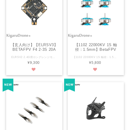
【玄人向け】【ELRSV3】
【1102 22000KV 1S 軸
BETAFPV F4 2-3S 20A
径：1.5mm】BetaFPV
AIO FC V1 STM32F405
1102 22000KV 1S 37ｍｍ
ELRSV2 2.4G用ロングレンジモジュール BETAFPV F4 2-3S 20A AIO FC V1 STM32F405 serial ELRS 2.4G デジタルVTX対応 ※ELRSV3になりますのでご注意ください。※V2に変更できません ※現在ELRSV3 → V2 へのバージョンダウンは失敗してFCが壊れてしまう例がたくさん出ていますのでファームのバージョンダウンはしないで下さい。 ※BINDは表面のRXボタンを押すことでBIND待ちとなります。BF受信機タブのバインドボタンを押すことでも可能。 ※メーカー出しを通電確認してそのまま送ります。 ※VTXは内蔵ではありません。 ※この製品は日本語マニュアルもなくかなり設定が難しいので【玄人向け】とさせていただきます。BetaFPVサイトで理解できる方のみご購入下さい。 【玄人向け】マニュアルはありませんので下記URLをご参照に設定してください。 https://betafpv.com/collections/brushless-flight-controller/products/f4-2-3s-20a-aio-fc-v1 【ExpresLRS Radio Link】 https://support.betafpv.com/hc/en-us/sections/4402604654873-ExpresLRS-Radio-Link ロングレンジELRS受信機内蔵のAIOフライトコントローラー HD VTX 用に設計、DJI O3 用のデュアル 9V@2A と外部デバイス BEC ソリューション用の 5V@3A を備えており、スロットル増加時の低電圧による DJI O3 の画面ブラックアウトを防ぎます。 新しい DJI O3 6ピン PMU が含まれており、はんだ付けなしで簡単に取り付けられるため組み立ての複雑さが軽減されます。 2 ～ 3S の出力範囲では、連続電流機能用の単一 NMOS を備えた 20A ESC により推力が向上し、制御が向上します。 外部デバイスを接続するための追加の UART TX3 および RX3 ポートが提供されます。 背面に再配置された USB ポートにより、コンピュータのチューニングが容易になります。 STM32F405RGT6 チップ、統合シリアル ELRS 2.4G レシーバー、16M ブラック ボックス、気圧計、電流計、3 つの完全なシリアル ポートと標準 SBUS を予約し、GPS、HD VTX、外部レシーバー、およびその他の機器をサポートします。 仕様 重量: 5.58g (モーターコネクターおよび電源ケーブルなし)、5.92g (モーターコネクターあり) 取付穴サイズ： 26mm×26mm CPU* : STM32F405RGT6 (168MHz) 6軸： ICM42688P（SPI接続） RX : シリアル ELRS 2.4G レシーバー RXファームウェアバージョン： BETAFPV AIO 2400 RX ELRS V2.5.2 アンテナ： エナメル線 ブラックボックスメモリ： 16MB センサー: 気圧(BMP280)、電圧&電流 5V BEC* : 5V 3A@8V 電源 9V BEC* : 9V 2A@8V 電源 USBポート： SH1.0 4ピン 連続 20A およびピーク 25A 電流の内蔵 ESC ESC入力電圧: 2-3S FC ファームウェア バージョン: Betaflight_4.4.1_BETAFPVF405 ESC ファームウェア: BB51 Bluejay ハードウェア用の C_X_70_48_V0.19.2.hex 対応信号：D-shot300、D-shot600 ※温度が上昇するとBECの出力電流は減少します。 パッケージ 1 * F4 2-3S 20A AIO FC V1 4 * M2 * 10 小ねじ 4 * M2 * 10 ナイロンネジ 4 * M2 ナット 4 * 衝撃吸収ボール 4 * JST1.25mm アングルソケット 4 * JST1.25mm ストレートソケット 1 * SH1.0 4ピンアダプターケーブル 1 * Type-C - SH1.0 アダプター 1 * XT30 電源コード 1 * フィルターコンデンサ 1 * 30mm ダブルヘッド VTX コネクタワイヤー 1 * 60mm シングルヘッド VTX コネクタ ワイヤー
【1102 22000KV 1S 軸径：1.5mm】BetaFPV 1102 22000KV 1S 37ｍｍ（2022）軸径：1.5mm ブラシレスモーター4個セット Blue Specification Height: 15.2mm/13.6mm (2022 version) Weight: 2.95g/pc (18000KV) / 2.79g/pc (22000KV) Shaft Diameter: 1.5mm Shaft Length: 5mm Motor Mount Holes: 3-M1.4-φ6.6 KV (rpm/V): 18000KV/22000KV Input Voltage: 1S Lipo Plug and cables: Micro JST-1.25 3-pin connector with 28AWG cables Recommend Parts Battery: BT2.0 450mAh 1S Battery Frame: Meteor75 Frame Propellers: 40mm 3-Blade Props Flight Controller: F4 1S 5A FC / F4 1S 12A AIO Flight Controller Package 4 * 1102 Brushless Motors (18000KV or 22000KV) 1 * Pack of M1.4*4 Screws
serial ELRS 2.4G
（2022）Blue 軸径：
¥9,300
¥5,800
1.5mm ブラシレスモータ
ー4個セット