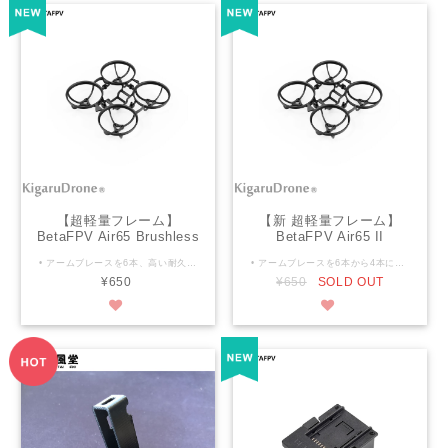
【超軽量フレーム】
【新 超軽量フレーム】
BetaFPV Air65 Brushless
BetaFPV Air65 II
Whoop Frame ブラシレス
Brushless Whoop Frame
• アームブレースを6本、高い耐久性を維持。 • 接続ブレースを最適化し、フレームの振幅を抑えて理想的なPID応答を実現。 • クラッシュに強い最適化されたPP素材を採用。 • パイロット目線の細部設計：モーター固定スロット、モータースクリュー保護構造、FC取付穴拡張（25.5 × 25.5mm）、ダクトの低プロファイル設計。 メーカーHP https://betafpv.com/collections/brushless-frame/products/air65-ii-brushless-whoop-frame?variant=42083838918790 2色 ブラック/ホワイと よりお選び下さい。 仕様 • 商品名：Air65 II ブラシレスフープフレーム • 材質：PP • 重量：2.65g • ホイールベース：65mm • モーター取付：3-M1.4-6.6mm • フライトコントローラー取付穴：25.5×25.5mm • バッテリースロットサイズ：11.4×6.2mm • 最大サイズ：82.6×82.6×15.1mm • カラー：ブラック、クリアブルー、クリアオレンジ、クリアパープル、クリアホワイト パッケージ内容 1x Air65 ブラシレスフープフレーム
• アームブレースを6本から4本に削減し、ダクト形状を最適化することで推力が5%向上しながらも、高い耐久性を維持。 • 接続ブレースを最適化し、フレームの振幅を抑えて理想的なPID応答を実現。 • クラッシュに強い最適化されたPP素材を採用。 • パイロット目線の細部設計：モーター固定スロット、モータースクリュー保護構造、FC取付穴拡張（25.5 × 25.5mm）、ダクトの低プロファイル設計。 メーカーHP https://betafpv.com/collections/brushless-frame/products/air65-ii-brushless-whoop-frame?variant=42083838918790 2色 ブラック/クリア よりお選び下さい。 仕様 • 商品名：Air65 II ブラシレスフープフレーム • 材質：PP • 重量：2.65g • ホイールベース：65mm • モーター取付：3-M1.4-6.6mm • フライトコントローラー取付穴：25.5×25.5mm • バッテリースロットサイズ：11.4×6.2mm • 最大サイズ：82.6×82.6×15.1mm • カラー：ブラック、クリアブルー、クリアオレンジ、クリアパープル、クリアホワイト パッケージ内容 1x Air65 II ブラシレスフープフレーム
フレーム
ブラシレスフレーム
¥650
¥650
SOLD OUT