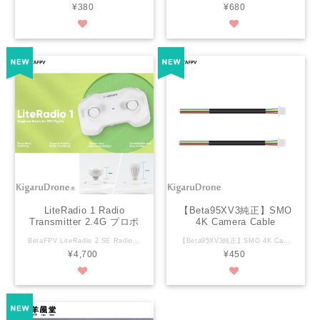
¥380
¥680
LiteRadio 1 Radio
【Beta95XV3純正】SMO
Transmitter 2.4G プロポ
4K Camera Cable
送信機 【日本技適対応
Pigtail 2本セット
BetaFPV LiteRadio 2 SE Radio Transmitter 2.4G プロポ送信機 【日本技適対応品】Futaba / Frsky ※日本国内技適マーク取得 （） Mode2 / Mode1 Futuba / FrskyD8 をお選び下さい。 初期プロトコルはこちらで設定して出荷します。 KigaruDroneで下記の初期設定しています。 SFHSS / Frsky 2モデル設定済み 機体をバインドして飛行テスト して発送します。 ※USB-Cポートから充電できます。 ※USB-Cケーブルは付属していませんのでお客様でご用意下さい。 商品詳細サイト https://betafpv.com/collections/tx/products/literadio-1-radio-transmitter 英語マニュアル付 日本国内技適マーク取得 プロトコル（FrskyD8/D16 Futaba） 英文マニュアル Specification Item: LiteRadio 1 Radio Transmitter Channel: 8 Frequency Range: 2.4G 2.4G System: CC2500 Support Protocol: Futaba S-FHSS/Frsky FCC D16/Frsky LBT D16/Frsky D8 RF Output Power: 100mW (Frsky) Support Firmware update Support BETAFPV Configurator/Most practice simulator LED Light: Green power on/Red flashing twice with buzzer warning (lower voltage less than 3.5V)/Blue normal Size: 130*78*57mm Battery: Built-in 1000mAh 1S Battery Transmission Distance: 80m Working Time: About 8 hours Charging Connector: USB 3.0 Type-C Package 1 * LiteRadio 1 Radio Transmitter 1 * 英語Manual 1 * USB Type-C Cable 2 * Pinch Stick Ends
【Beta95XV3純正】SMO 4K Camera Cable Pigtail 2本セット ※マニュアルはありませんので参考ページをご参照下さい。 https://betafpv.com/collections/new-arrival/products/smo-4k-camera-cable-pigtail 仕様： Beta95X V3 純正 SMO4Kカメラの電源用ケーブル Specification Item: SMO 4K Camera Cable Pigtail Support power: 2-6S Color: Black Length: 140mm (Excluding the Pin) Weight: 1.5g Adapter Camera: SMO 4K camera Package 2本 * SMO 4K Camera Cable Pigtail
品】Futaba / Frsky
¥4,700
¥450