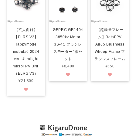
【玄人向け】
GEPRC GR1404
【超軽量フレー
【ELRS V3】
3850kv Motor
ム】BetaFPV
Happymodel
3S-4S ブラシレ
Air65 Brushless
mobula6 2024
スモーター4個セ
Whoop Frame ブ
ver. Ultralight
ット
ラシレスフレーム
microFPV BNF
¥8,400
¥650
（ELRS V3）
¥21,800