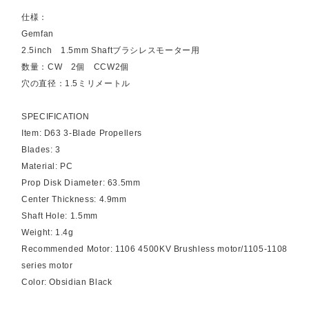
仕様：
Gemfan
2.5inch 1.5mm Shaftブラシレスモーター用
数量：CW 2個 CCW2個
穴の直径：1.5ミリメートル
SPECIFICATION
Item: D63 3-Blade Propellers
Blades: 3
Material: PC
Prop Disk Diameter: 63.5mm
Center Thickness: 4.9mm
Shaft Hole: 1.5mm
Weight: 1.4g
Recommended Motor: 1106 4500KV Brushless motor/1105-1108
series motor
Color: Obsidian Black