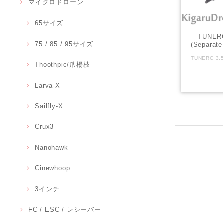
マイクロドローン
65サイズ
TUNERC
75 / 85 / 95サイズ
(Separ
ーム
Thoothpic/爪楊枝
Larva-X
Sailfly-X
Crux3
Nanohawk
Cinewhoop
3インチ
FC / ESC / レシーバー