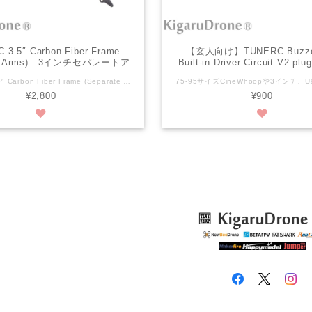
 3.5″ Carbon Fiber Frame
【玄人向け】TUNERC Buzzer
ate Arms) 3インチセパレートア
Built-in Driver Circuit V2 plu
カーボンフレームセット
TUNERC 3.5″ Carbon Fiber Frame (Separate Arms) 3インチセパレートアームカーボンフレームセット メーカー商品サイト https://www.tunerc.com/product/3-5inch-carbon-fiber-frame-separate-arms/ 仕様： 対角長: 154mm アームの厚さ: 3mm 中間プレートの厚さ: 1.5mm 重量: 15g (フレームアーム 4 本 + トッププレート 1 枚 + ボトムプレート 1 枚) AIO マウントパターン: 25.4mm x 25.4mm モーターマウントパターン: 9mm x 9mm 推奨ビルド： モーター: TUNERC 1104 3600KV モーター AIO: Poly F405 2S-4S AIO プロペラ: HQ 3.5 x 2.5 x 3 バッテリー: 3S 450mah-4s 450mah セット内容：3.5インチ フレームキット パッケージ 4ｘフレームアーム 1ｘトッププレート 1ｘボトムプレート 1ｘバッテリーストラップ (3s 450mah バッテリーに適合) 4ｘM2 x 8 ソケットヘッドキャップネジ 4ｘM2 x 18 ソケットヘッドキャップネジ 8ｘM2 ナット
¥2,800
¥900