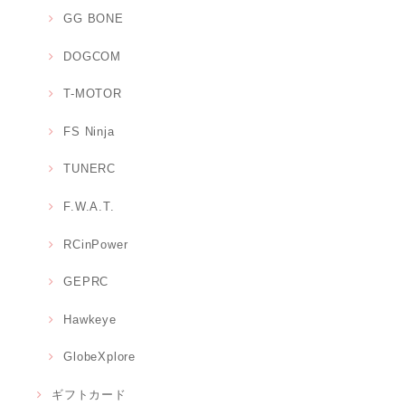
GG BONE
DOGCOM
T-MOTOR
FS Ninja
TUNERC
F.W.A.T.
RCinPower
GEPRC
Hawkeye
GlobeXplore
ギフトカード