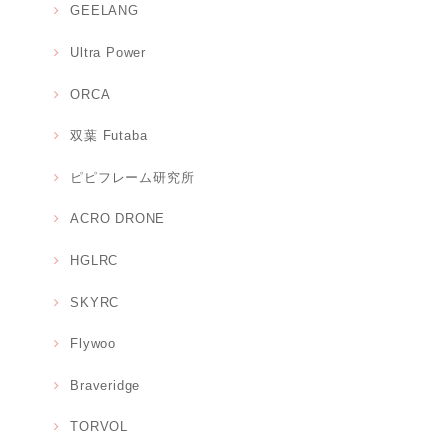
GEELANG
Ultra Power
ORCA
双葉 Futaba
ピピフレーム研究所
ACRO DRONE
HGLRC
SKYRC
Flywoo
Braveridge
TORVOL