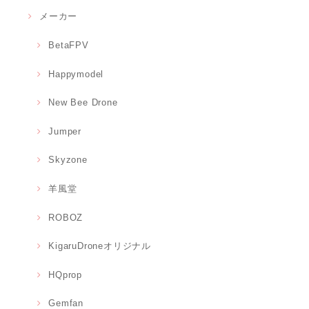
メーカー
BetaFPV
Happymodel
New Bee Drone
Jumper
Skyzone
羊風堂
ROBOZ
KigaruDroneオリジナル
HQprop
Gemfan