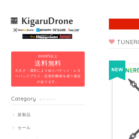
TUNER
8000円以上
送料無料
大きさ・場所によりゆうパケット・レタ
ーパックプラス・定形外郵便を使う場合
があります。
Category
カテゴリー
新製品
セール