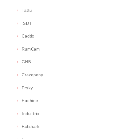
Tattu
iSDT
Caddx
RumCam
GNB
Crazepony
Frsky
Eachine
Inductrix
Fatshark