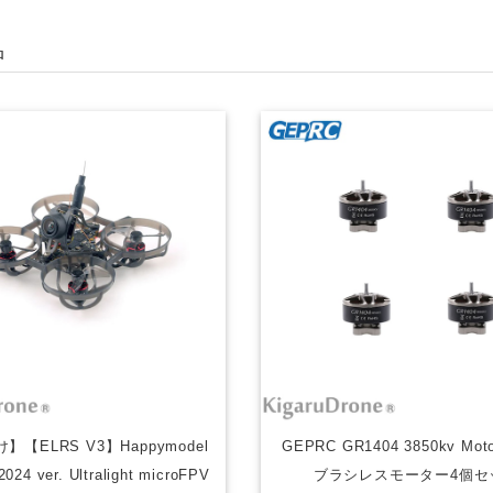
品
【ELRS V3】Happymodel
GEPRC GR1404 3850kv Moto
024 ver. Ultralight microFPV
ブラシレスモーター4個セ