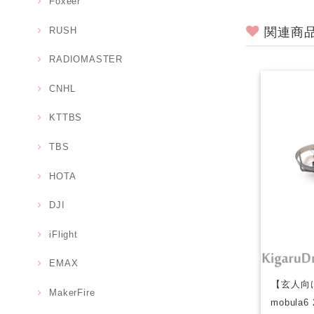
Foxeer
関連商
RUSH
RADIOMASTER
CNHL
KTTBS
TBS
HOTA
DJI
iFlight
EMAX
【玄人向け】
MakerFire
mobula6 2