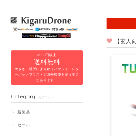
【玄人向け】T
8000円以上
送料無料
大きさ・場所によりゆうパケット・レタ
ーパックプラス・定形外郵便を使う場合
があります。
Category
カテゴリー
新製品
セール