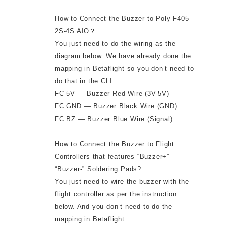
How to Connect the Buzzer to Poly F405
2S-4S AIO？
You just need to do the wiring as the
diagram below. We have already done the
mapping in Betaflight so you don’t need to
do that in the CLI.
FC 5V — Buzzer Red Wire (3V-5V)
FC GND — Buzzer Black Wire (GND)
FC BZ — Buzzer Blue Wire (Signal)
How to Connect the Buzzer to Flight
Controllers that features “Buzzer+”
“Buzzer-” Soldering Pads?
You just need to wire the buzzer with the
flight controller as per the instruction
below. And you don’t need to do the
mapping in Betaflight.