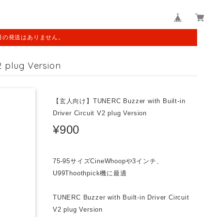
日の発送はありません。
 plug Version
【玄人向け】TUNERC Buzzer with Built-in
Driver Circuit V2 plug Version
¥900
75-95サイズCineWhoopや3インチ、
U99Thoothpick機に最適
TUNERC Buzzer with Built-in Driver Circuit
V2 plug Version