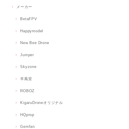
メーカー
BetaFPV
Happymodel
New Bee Drone
Jumper
Skyzone
羊風堂
ROBOZ
KigaruDroneオリジナル
HQprop
Gemfan