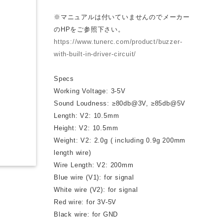
※マニュアルは付いていませんのでメーカー
のHPをご参照下さい。
https://www.tunerc.com/product/buzzer-
with-built-in-driver-circuit/
Specs
Working Voltage: 3-5V
Sound Loudness: ≥80db@3V, ≥85db@5V
Length: V2: 10.5mm
Height: V2: 10.5mm
Weight: V2: 2.0g ( including 0.9g 200mm
length wire)
Wire Length: V2: 200mm
Blue wire (V1): for signal
White wire (V2): for signal
Red wire: for 3V-5V
Black wire: for GND