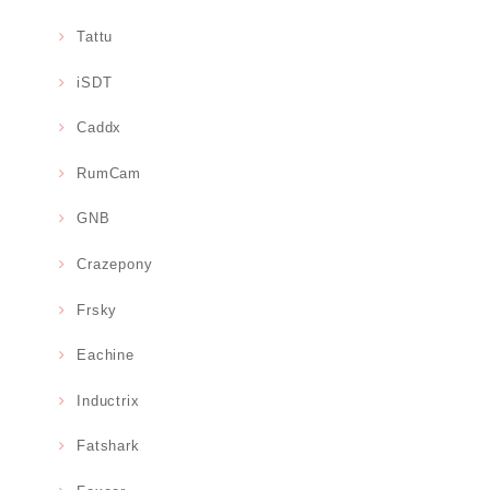
Tattu
iSDT
Caddx
RumCam
GNB
Crazepony
Frsky
Eachine
Inductrix
Fatshark