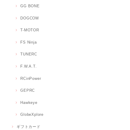
GG BONE
DOGCOM
T-MOTOR
FS Ninja
TUNERC
F.W.A.T.
RCinPower
GEPRC
Hawkeye
GlobeXplore
ギフトカード