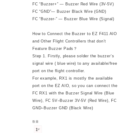
FC “Buzzer+” — Buzzer Red Wire (3V-5V)
FC “GND”— Buzzer Black Wire (GND)
FC “Buzzer-” — Buzzer Blue Wire (Signal)
How to Connect the Buzzer to EZ F411 AIO
and Other Flight Controllers that don’t
Feature Buzzer Pads？
Step 1. Firstly, please solder the buzzer’s
signal wire ( blue wire) to any available/free
port on the flight controller.
For example, RX1 is mostly the available
port on the EZ AIO, so you can connect the
FC RX1 with the Buzzer Signal Wire (Blue
Wire), FC 5V–Buzzer 3V-5V (Red Wire), FC
GND–Buzzer GND (Black Wire)
数量