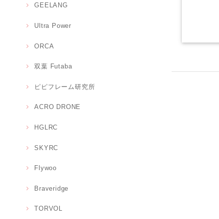
GEELANG
Ultra Power
ORCA
双葉 Futaba
ピピフレーム研究所
ACRO DRONE
HGLRC
SKYRC
Flywoo
Braveridge
TORVOL