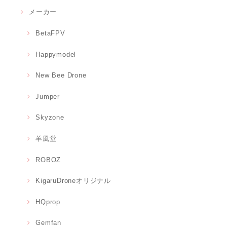
メーカー
BetaFPV
Happymodel
New Bee Drone
Jumper
Skyzone
羊風堂
ROBOZ
KigaruDroneオリジナル
HQprop
Gemfan