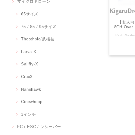
マイクロドローン
65サイズ
【玄人向】R
75 / 85 / 95サイズ
8CH Over
Thoothpic/爪楊枝
Larva-X
Sailfly-X
Crux3
Nanohawk
Cinewhoop
3インチ
FC / ESC / レシーバー