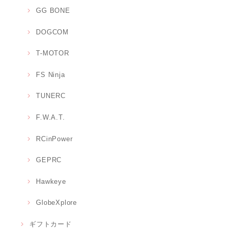
GG BONE
DOGCOM
T-MOTOR
FS Ninja
TUNERC
F.W.A.T.
RCinPower
GEPRC
Hawkeye
GlobeXplore
ギフトカード