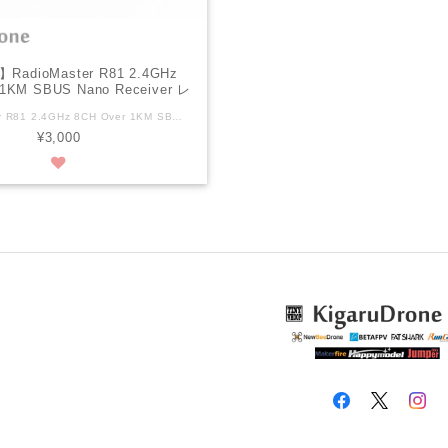
adioMaster R81 2.4GHz
 1KM SBUS Nano Receiver レ
シーバー(S-FHSS)
RadioMaster R81 2.4GHz 8CH Over 1KM SBUS Nano Receiver レシーバー(FrskyD8) 説明書はありません。 SBUS接続でS-FHSSプロトコルです。 BINDボタンを押しながらバッテリーを刺すとBIND待ちになります。 Description: Brand Name: RadioMaster Item Name: R81 Nano Receiver Model: R81 Weight: 2g Size: 17*11 mm Channels: 8CH Frequency range: 2400-2483.5Mhz Power input range: 4.5-6V Signal format: S-FHSS Compatible Output format: SBUS Support return: support return RSSI Control distance: more than 1km Antenna length: Approximaltly 6cm Bind method: 1. Press and hold the BIND button on the receiver then connect power. After approximately 3 seconds, the receiver LED will be RED, the receiver is now in bind mode 2. Select the D8 protocol for the multi-protocol menu of your remote control, and press the [BIND] option, the red light of the receiver will flash indicating successful bind 3. Exit bind mode on your remote control and disconnect power to the receiver then power the receiver once more. The LED will now be solid RED indicated the bind is now done. If not please repeat step 1 and 2 Fail-safe Protection: 1. Press the BIND button once within 10 seconds of th eceiver being powered on, and the receiver will save all the current channel values of the remote control as the fail-safe value 2. 10 seconds after the receiver is powered on, the BIND button function will be disabled to prevent accidental changes to to the fail-safe settings while preparing the model for flight RSSI output: This receiver has a total of 9 channels. 8 channels + an RSSI output channel. Channels 1-8 are controlled by the remote controller, the 9th channel is the signal strength RSSI value output by the receiver itself, which can be read by the flight controller and sent to the OSD device Show signal strength. Package Included: 1 x R81 Nano Receiver
¥3,000