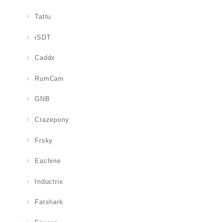
Tattu
iSDT
Caddx
RumCam
GNB
Crazepony
Frsky
Eachine
Inductrix
Fatshark