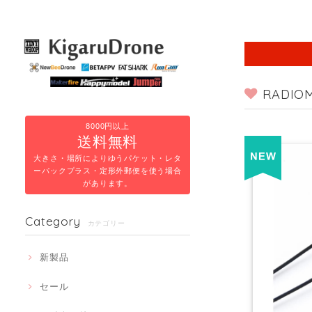
RADIO
8000円以上
送料無料
大きさ・場所によりゆうパケット・レタ
ーパックプラス・定形外郵便を使う場合
があります。
Category
カテゴリー
新製品
セール