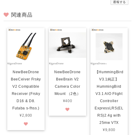
通報する
関連商品
NewBeeDrone
NewBeeDrone
【HummingBird
BeeCeiver Frsky
BeeBrain V2
V3.1純正】
V2 Compatible
Camera Color
HummingBird
Receiver (Frsky
Mount （2色）
V3.1 AIO Flight
D16 & D8.
¥400
Controller
Futaba s-fhss.)
ExpressLRS(EL
¥2,800
RS)2.4g with
25mw VTX
¥9,800