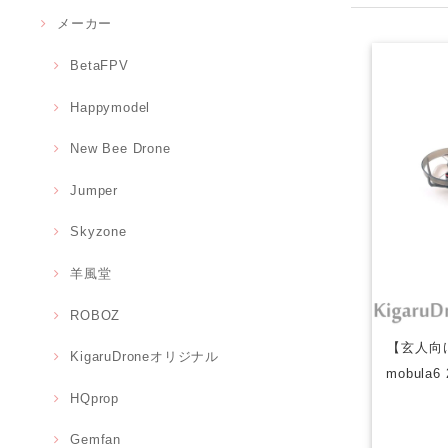
メーカー
BetaFPV
Happymodel
New Bee Drone
Jumper
Skyzone
羊風堂
ROBOZ
【玄人向け】
KigaruDroneオリジナル
mobula6 2
HQprop
Gemfan